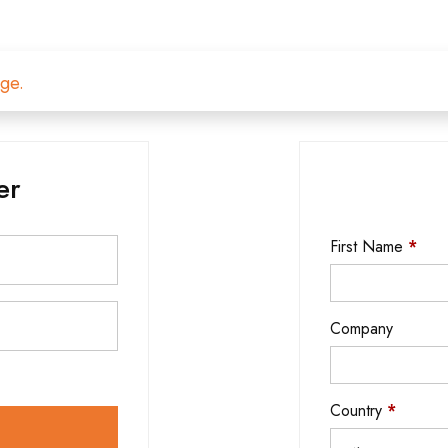
ge.
er
First Name
*
Company
Country
*