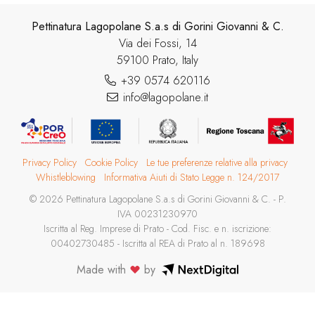
Pettinatura Lagopolane S.a.s di Gorini Giovanni & C.
Via dei Fossi, 14
59100 Prato, Italy
+39 0574 620116
info@lagopolane.it
Privacy Policy
Cookie Policy
Le tue preferenze relative alla privacy
Whistleblowing
Informativa Aiuti di Stato Legge n. 124/2017
© 2026 Pettinatura Lagopolane S.a.s di Gorini Giovanni & C. - P.
IVA 00231230970
Iscritta al Reg. Imprese di Prato - Cod. Fisc. e n. iscrizione:
00402730485 - Iscritta al REA di Prato al n. 189698
Made with
by